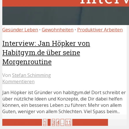
Gesünder Leben
•
Gewohnheiten
•
Produktiver Arbeiten
Interview: Jan Höpker von
Habitgym.de über seine
Morgenroutine
Von
Stefan Schimming
Kommentieren
Jan Höpker ist Gründer von habitgym.de! Dort schreibt er
über nützliche Ideen und Konzepte, die Dir dabei helfen
können, ein besseres Leben zu führen: Mehr von allem
Guten, weniger von allem Schlechten. Viel Spass beim...
Vorheriger Artikel
1
2
3
4
…
11
Nächster Artikel