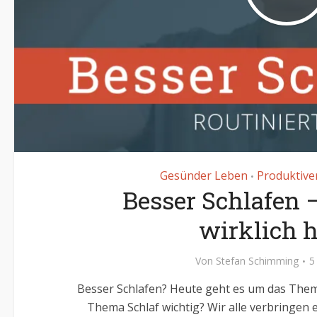
Gesünder Leben
Produktive
•
Besser Schlafen –
wirklich h
Von
Stefan Schimming
5
Besser Schlafen? Heute geht es um das Them
Thema Schlaf wichtig? Wir alle verbringen 