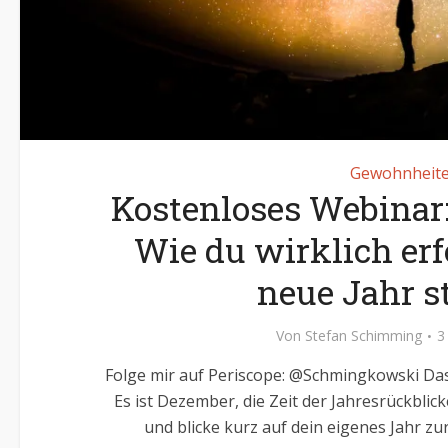
Gewohnheit
Kostenloses Webinar:
Wie du wirklich erf
neue Jahr st
Von
Stefan Schimming
3
Folge mir auf Periscope: @Schmingkowski Das 
Es ist Dezember, die Zeit der Jahresrückblick
und blicke kurz auf dein eigenes Jahr zur