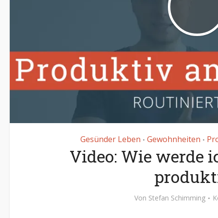
Gesünder Leben
Gewohnheiten
Pr
•
•
Video: Wie werde 
produkt
Von
Stefan Schimming
K