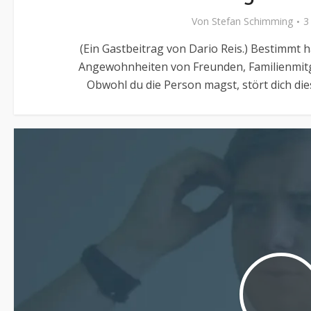
Von
Stefan Schimming
3
(Ein Gastbeitrag von Dario Reis.) Bestimmt 
Angewohnheiten von Freunden, Familienmitg
Obwohl du die Person magst, stört dich die