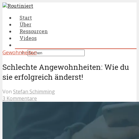
Start
Über
Ressourcen
Videos
Gewohnheiten
Schlechte Angewohnheiten: Wie du
sie erfolgreich änderst!
Von
Stefan Schimming
3 Kommentare